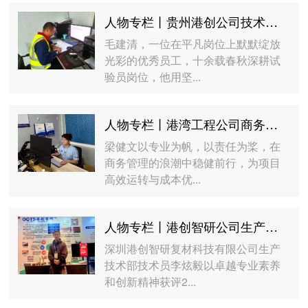
人物专栏丨贵州港创公司技术质量部试验员毛建清：用十余年坚守诠释对工作的无限热爱
毛建清，一位在平凡岗位上默默绽放
光彩的优秀员工，十余载春秋深耕试
验员岗位，他用坚...
人物专栏丨港湾工程公司商务中心项目商务主管梁健文：以专业护航，用匠心筑梦
梁健文以专业为帆，以责任为桨，在
商务管理的浪潮中稳健前行，为项目
高效运转与成本优...
人物专栏丨港创智研公司生产技术部技术员李炫毅：精益求精，铸就卓越
深圳港创智研复材科技有限公司生产
技术部技术员李炫毅以卓越专业素养
和创新精神获评2...