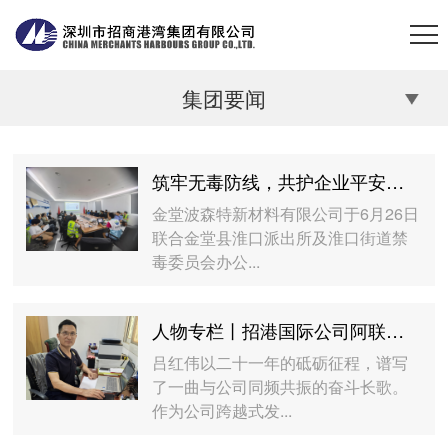
集团要闻
筑牢无毒防线，共护企业平安——金堂波森特公司开展“6·26”国际禁毒日主题宣传暨全员毒检活动
金堂波森特新材料有限公司于6月26日
联合金堂县淮口派出所及淮口街道禁
毒委员会办公...
人物专栏丨招港国际公司阿联酋办公室吕红伟：老当益壮，志在千里
吕红伟以二十一年的砥砺征程，谱写
了一曲与公司同频共振的奋斗长歌。
作为公司跨越式发...