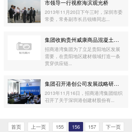
市领导一行视察海滨观光桥
2013年11月20日下午三时，深圳市委
常委，常务副市长吕锐锋同志...
集团收购贵州威康商品混凝土有限公司
招商港湾集团为了立足贵阳地区发展
需要，在贵阳地区建材领域打造一条
贯穿供应链...
集团召开港创公司发展战略研讨会
2013年11月16日，招商港湾集团组织
召开了关于深圳港创建材股份有...
首页
上一页
155
156
157
下一页